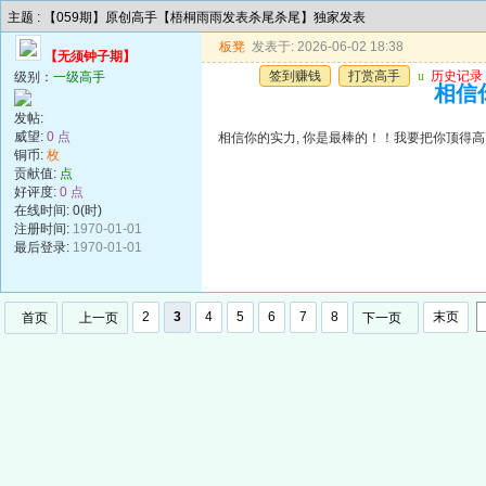
主题 : 【059期】原创高手【梧桐雨雨发表杀尾杀尾】独家发表
板凳
发表于: 2026-06-02 18:38
【无须钟子期】
签到赚钱
打赏高手
u
历史记录
级别：
一级高手
相信你
发帖:
威望:
0 点
相信你的实力, 你是最棒的！！我要把你顶得高高的..
铜币:
枚
贡献值:
点
好评度:
0 点
在线时间: 0(时)
注册时间:
1970-01-01
最后登录:
1970-01-01
2
3
4
5
6
7
8
末页
首页
上一页
下一页