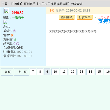
主题 : 【059期】原创高手【虫子虫子杀尾杀尾杀尾】独家发表
8楼
发表于: 2026-06-02 18:38
【小情人】
签到赚钱
打赏高手
u
历史记录
级别：
一级高手
支持
发帖:
威望:
0 点
支持支持支持支持支持支持支持支持
铜币:
枚
贡献值:
点
好评度:
0 点
在线时间: 0(时)
注册时间:
1970-01-01
最后登录:
1970-01-01
7
8
9
10
11
12
13
14
15
16
首页
上一页