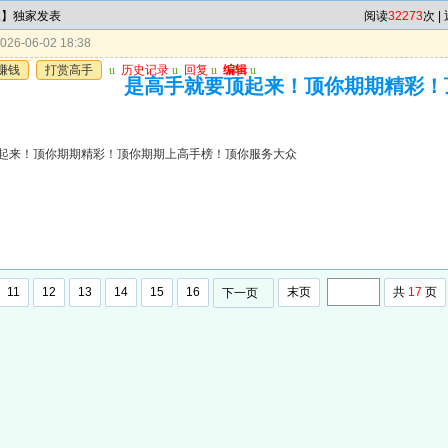
尾】独家发表
阅读
32273
次 |
26-06-02 18:38
赚钱
打赏高手
u
历史记录
u
回复
u
编辑
u
是高手就要顶起来！顶你期期精彩！
起来！顶你期期精彩！顶你期期上高手榜！顶你服务大众
11
12
13
14
15
16
末页
共
17
页
下一页