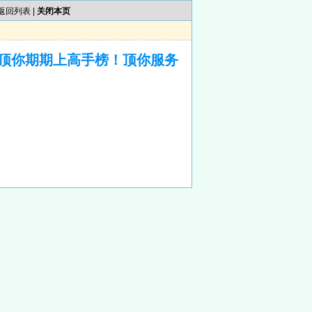
返回列表
|
关闭本页
顶你期期上高手榜！顶你服务