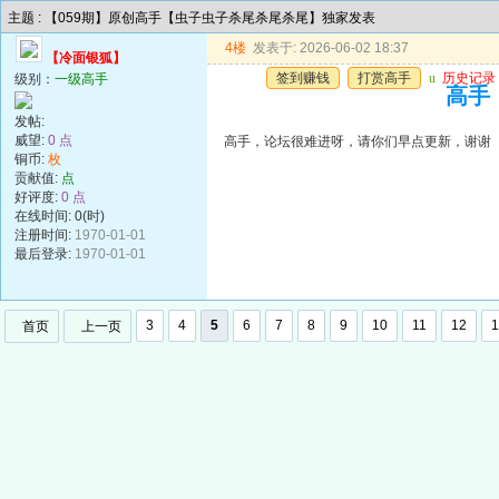
主题 : 【059期】原创高手【虫子虫子杀尾杀尾杀尾】独家发表
4楼
发表于: 2026-06-02 18:37
【冷面银狐】
签到赚钱
打赏高手
u
历史记录
级别：
一级高手
高手
发帖:
威望:
0 点
高手，论坛很难进呀，请你们早点更新，谢谢
铜币:
枚
贡献值:
点
好评度:
0 点
在线时间: 0(时)
注册时间:
1970-01-01
最后登录:
1970-01-01
3
4
5
6
7
8
9
10
11
12
1
首页
上一页