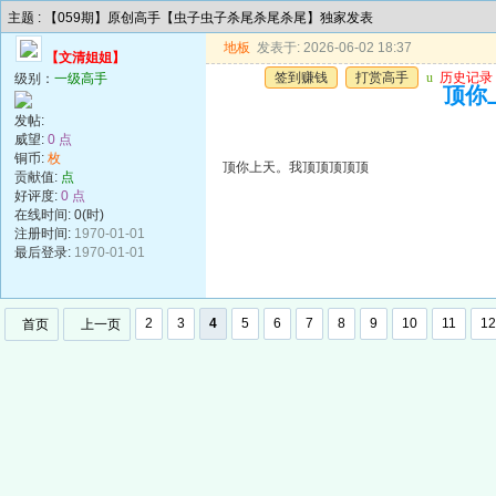
主题 : 【059期】原创高手【虫子虫子杀尾杀尾杀尾】独家发表
地板
发表于: 2026-06-02 18:37
【文清姐姐】
签到赚钱
打赏高手
u
历史记录
级别：
一级高手
顶你
发帖:
威望:
0 点
铜币:
枚
顶你上天。我顶顶顶顶顶
贡献值:
点
好评度:
0 点
在线时间: 0(时)
注册时间:
1970-01-01
最后登录:
1970-01-01
2
3
4
5
6
7
8
9
10
11
12
首页
上一页