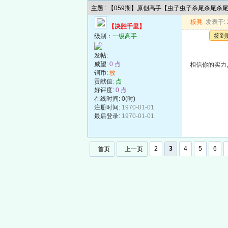
主题 : 【059期】原创高手【虫子虫子杀尾杀尾杀
板凳
发表于: 2
【决胜千里】
签到
级别：
一级高手
发帖:
威望:
0 点
相信你的实力
铜币:
枚
贡献值:
点
好评度:
0 点
在线时间: 0(时)
注册时间:
1970-01-01
最后登录:
1970-01-01
2
3
4
5
6
首页
上一页