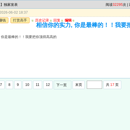
尾】独家发表
阅读
32295
次 |
026-06-02 18:37
赚钱
打赏高手
u
历史记录
u
回复
u
编辑
u
相信你的实力, 你是最棒的！！我要
, 你是最棒的！！我要把你顶得高高的
7
8
9
10
11
12
末页
共
17
页
下一页