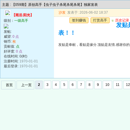
主题 : 【059期】原创高手【虫子虫子杀尾杀尾杀尾】独家发表
沙发
发表于: 2026-06-02 18:37
【雨后.阳光】
签到赚钱
打赏高手
u
历史记录
级别：
一级高手
发贴
发帖:
表！！
威望:
0 点
铜币:
枚
发贴是奉献，看贴是缘分.顶贴是友情.感谢你的
贡献值:
点
好评度:
0 点
在线时间: 0(时)
注册时间:
1970-01-01
最后登录:
1970-01-01
2
3
4
5
6
7
8
9
10
11
12
首页
上一页