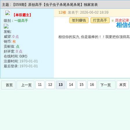
主题 : 【059期】原创高手【虫子虫子杀尾杀尾杀尾】独家发表
12楼
发表于: 2026-06-02 18:39
【单双霸主】
签到赚钱
打赏高手
u
历史记录
级别：
一级高手
相信
发帖:
威望:
0 点
相信你的实力, 你是最棒的！！我要把你顶得
铜币:
枚
贡献值:
点
好评度:
0 点
在线时间: 0(时)
注册时间:
1970-01-01
最后登录:
1970-01-01
11
12
13
14
15
16
末页
首页
上一页
下一页