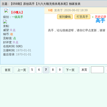
主题 : 【059期】原创高手【六六大顺无情杀尾杀尾】独家发表
6楼
发表于: 2026-06-02 18:39
【小情人】
签到赚钱
打赏高手
u
历史记录
级别：
一级高手
高手
发帖:
威望:
0 点
高手，论坛很难进呀，请你们早点更新，谢谢
铜币:
枚
贡献值:
点
好评度:
0 点
在线时间: 0(时)
注册时间:
1970-01-01
最后登录:
1970-01-01
5
6
7
8
9
末页
首页
上一页
下一页