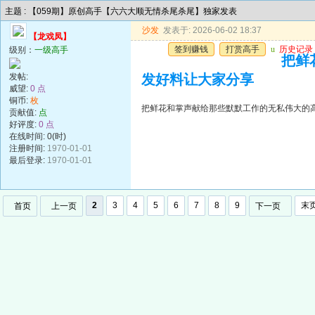
主题 : 【059期】原创高手【六六大顺无情杀尾杀尾】独家发表
沙发
发表于: 2026-06-02 18:37
【龙戏凤】
签到赚钱
打赏高手
u
历史记录
级别：
一级高手
把鲜
发帖:
发好料让大家分享
威望:
0 点
铜币:
枚
把鲜花和掌声献给那些默默工作的无私伟大的
贡献值:
点
好评度:
0 点
在线时间: 0(时)
注册时间:
1970-01-01
最后登录:
1970-01-01
2
3
4
5
6
7
8
9
末
首页
上一页
下一页