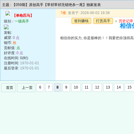
主题 : 【059期】原创高手【莘祁莘祁无错绝杀一尾】独家发表
7楼
发表于: 2026-06-02 18:38
【单枪匹马】
签到赚钱
打赏高手
u
历史记录
级别：
一级高手
相信你
发帖:
威望:
0 点
相信你的实力, 你是最棒的！！我要把你顶得高高的..
铜币:
枚
贡献值:
点
好评度:
0 点
在线时间: 0(时)
注册时间:
1970-01-01
最后登录:
1970-01-01
6
7
8
9
10
11
12
13
14
15
首页
上一页