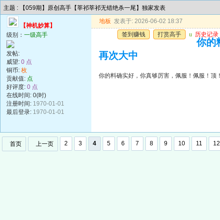
主题 : 【059期】原创高手【莘祁莘祁无错绝杀一尾】独家发表
地板
发表于: 2026-06-02 18:37
【神机妙算】
签到赚钱
打赏高手
u
历史记录
级别：
一级高手
你的
发帖:
再次大中
威望:
0 点
铜币:
枚
你的料确实好，你真够厉害，佩服！佩服！顶
贡献值:
点
好评度:
0 点
在线时间: 0(时)
注册时间:
1970-01-01
最后登录:
1970-01-01
2
3
4
5
6
7
8
9
10
11
12
首页
上一页