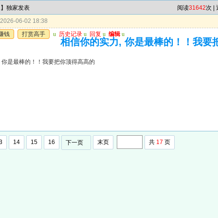
尾】独家发表
阅读
31642
次 |
026-06-02 18:38
赚钱
打赏高手
u
历史记录
u
回复
u
编辑
u
相信你的实力, 你是最棒的！！我要
, 你是最棒的！！我要把你顶得高高的
3
14
15
16
末页
共
17
页
下一页