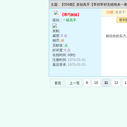
主题 : 【059期】原创高手【莘祁莘祁无错绝杀一
10楼
发表于: 2
【乖巧妹妹】
签到
级别：
一级高手
发帖:
威望:
0 点
相信你的实力
铜币:
枚
贡献值:
点
好评度:
0 点
在线时间: 0(时)
注册时间:
1970-01-01
最后登录:
1970-01-01
9
10
11
12
1
首页
上一页