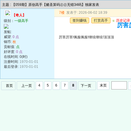
主题 : 【059期】原创高手【赌圣算码㊣㊣无错34码】独家发表
7楼
发表于: 2026-06-02 18:39
【奇人】
签到赚钱
打赏高手
u
历史记录
级别：
一级高手
厉害
发帖:
威望:
0 点
厉害厉害!佩服佩服!继续继续!顶顶顶
铜币:
枚
贡献值:
点
好评度:
0 点
在线时间: 0(时)
注册时间:
1970-01-01
最后登录:
1970-01-01
4
5
6
7
8
末页
首页
上一页
下一页