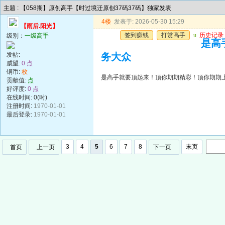
主题 : 【058期】原创高手【时过境迁原创37码37码】独家发表
4楼
发表于: 2026-05-30 15:29
【雨后.阳光】
签到赚钱
打赏高手
u
历史记录
级别：
一级高手
是高
发帖:
务大众
威望:
0 点
铜币:
枚
是高手就要顶起来！顶你期期精彩！顶你期期
贡献值:
点
好评度:
0 点
在线时间: 0(时)
注册时间:
1970-01-01
最后登录:
1970-01-01
3
4
5
6
7
8
末页
首页
上一页
下一页