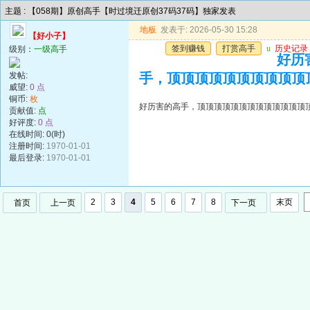
主题 : 【058期】原创高手【时过境迁原创37码37码】独家发表
地板
发表于: 2026-05-30 15:28
【好小子】
签到赚钱
打赏高手
u
历史记录
级别：
一级高手
好历
发帖:
手，顶顶顶顶顶顶顶顶顶顶
威望:
0 点
铜币:
枚
好历害的高手，顶顶顶顶顶顶顶顶顶顶顶顶顶
贡献值:
点
好评度:
0 点
在线时间: 0(时)
注册时间:
1970-01-01
最后登录:
1970-01-01
2
3
4
5
6
7
8
末页
首页
上一页
下一页