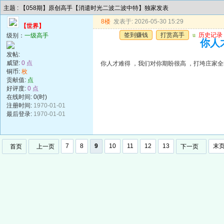
主题 : 【058期】原创高手【消遣时光二波二波中特】独家发表
8楼
发表于: 2026-05-30 15:29
【世界】
签到赚钱
打赏高手
u
历史记录
级别：
一级高手
你人
发帖:
威望:
0 点
你人才难得 ，我们对你期盼很高 ，打垮庄家
铜币:
枚
贡献值:
点
好评度:
0 点
在线时间: 0(时)
注册时间:
1970-01-01
最后登录:
1970-01-01
7
8
9
10
11
12
13
末
首页
上一页
下一页