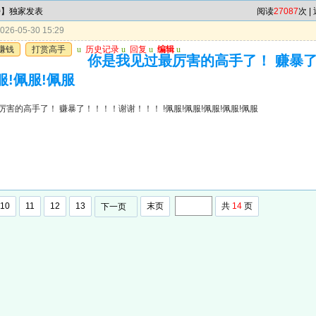
特】独家发表
阅读
27087
次 |
26-05-30 15:29
赚钱
打赏高手
u
历史记录
u
回复
u
编辑
u
你是我见过最厉害的高手了！ 赚暴了
服!佩服!佩服
害的高手了！ 赚暴了！！！！谢谢！！！ !佩服!佩服!佩服!佩服!佩服
10
11
12
13
末页
共
14
页
下一页