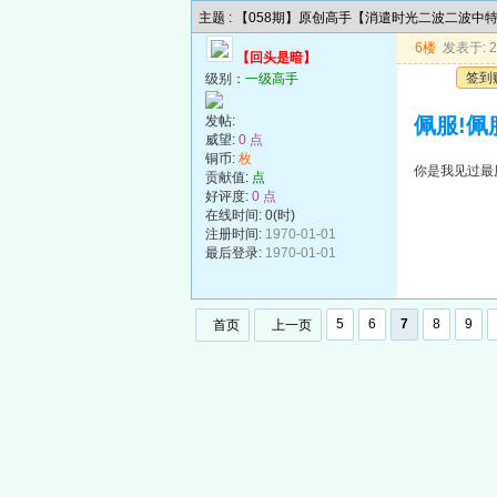
主题 : 【058期】原创高手【消遣时光二波二波中
6楼
发表于: 20
【回头是暗】
签到
级别：
一级高手
发帖:
佩服!佩
威望:
0 点
铜币:
枚
你是我见过最厉
贡献值:
点
好评度:
0 点
在线时间: 0(时)
注册时间:
1970-01-01
最后登录:
1970-01-01
5
6
7
8
9
首页
上一页