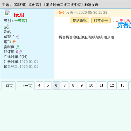
主题 : 【058期】原创高手【消遣时光二波二波中特】独家发表
5楼
发表于: 2026-05-30 15:28
【女儿】
签到赚钱
打赏高手
u
历史记录
级别：
一级高手
厉害
发帖:
威望:
0 点
厉害厉害!佩服佩服!继续继续!顶顶顶
铜币:
枚
贡献值:
点
好评度:
0 点
在线时间: 0(时)
注册时间:
1970-01-01
最后登录:
1970-01-01
4
5
6
7
8
9
10
11
12
13
首页
上一页