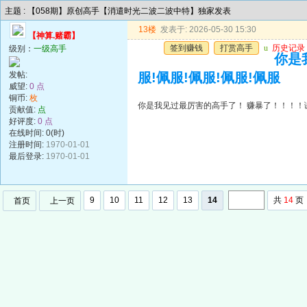
主题 : 【058期】原创高手【消遣时光二波二波中特】独家发表
13楼
发表于: 2026-05-30 15:30
【神算.赌霸】
签到赚钱
打赏高手
u
历史记录
级别：
一级高手
你是
发帖:
服!佩服!佩服!佩服!佩服
威望:
0 点
铜币:
枚
你是我见过最厉害的高手了！ 赚暴了！！！！谢谢
贡献值:
点
好评度:
0 点
在线时间: 0(时)
注册时间:
1970-01-01
最后登录:
1970-01-01
9
10
11
12
13
14
共
14
页
首页
上一页