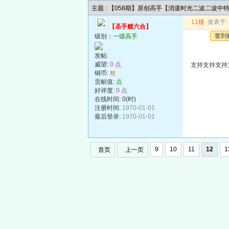
主题 : 【058期】原创高手【消遣时光二波二波中
11楼
发表于: 2
【圣手赌六合】
签到
级别：
一级高手
发帖:
威望:
0 点
支持支持支持
铜币:
枚
贡献值:
点
好评度:
0 点
在线时间: 0(时)
注册时间:
1970-01-01
最后登录:
1970-01-01
9
10
11
12
1
首页
上一页