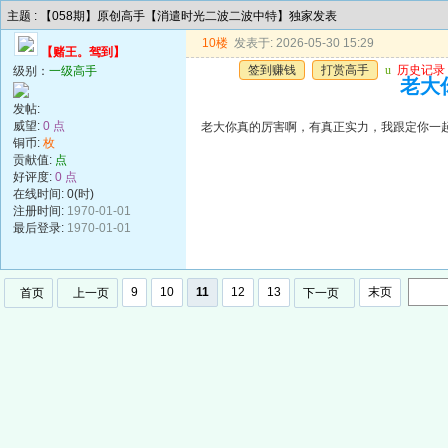
主题 : 【058期】原创高手【消遣时光二波二波中特】独家发表
10楼
发表于: 2026-05-30 15:29
【赌王。驾到】
签到赚钱
打赏高手
u
历史记录
级别：
一级高手
老大
发帖:
威望:
0 点
老大你真的厉害啊，有真正实力，我跟定你一
铜币:
枚
贡献值:
点
好评度:
0 点
在线时间: 0(时)
注册时间:
1970-01-01
最后登录:
1970-01-01
9
10
11
12
13
末页
首页
上一页
下一页