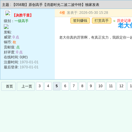
主题 : 【058期】原创高手【消遣时光二波二波中特】独家发表
4楼
发表于: 2026-05-30 15:28
【决胜千里】
签到赚钱
打赏高手
u
历史记录
级别：
一级高手
老大
发帖:
威望:
0 点
老大你真的厉害啊，有真正实力，我跟定你一
铜币:
枚
贡献值:
点
好评度:
0 点
在线时间: 0(时)
注册时间:
1970-01-01
最后登录:
1970-01-01
3
4
5
6
7
8
9
10
11
12
1
首页
上一页