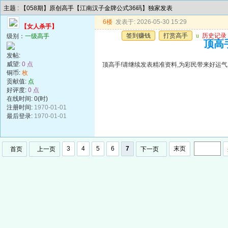
主题 : 【058期】原创高手【江南汉子金牌公式36码】独家发表
6楼
发表于: 2026-05-30 15:29
【女人杀手】
签到赚钱
打赏高手
u
历史记录
级别：
一级高手
顶高手
发帖:
威望:
0 点
顶高手!请继续发表精准资料,为彩民带来好运气!谢谢!!
铜币:
枚
贡献值:
点
好评度:
0 点
在线时间: 0(时)
注册时间:
1970-01-01
最后登录:
1970-01-01
3
4
5
6
7
末页
首页
上一页
下一页