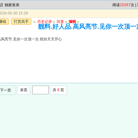
6码】独家发表
阅读
15267
次 |
26-05-30 15:29
赚钱
打赏高手
u
历史记录
u
回复
u
编辑
u
靓料.好人品.高风亮节.见你一次顶一
高风亮节.见你一次顶一次.祝你天天开心
末页
共
8
页
下一页