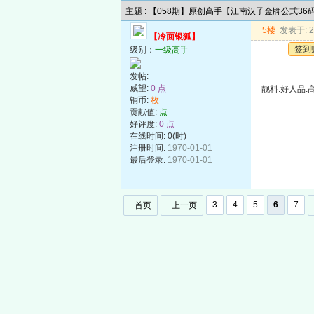
主题 : 【058期】原创高手【江南汉子金牌公式3
5楼
发表于: 20
【冷面银狐】
签到
级别：
一级高手
发帖:
威望:
0 点
靓料.好人品.
铜币:
枚
贡献值:
点
好评度:
0 点
在线时间: 0(时)
注册时间:
1970-01-01
最后登录:
1970-01-01
3
4
5
6
7
首页
上一页