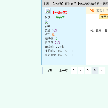
主题 : 【058期】原创高手【绿箭绿箭精准杀一尾
5楼
发表于: 20
【神机妙算】
签到
级别：
一级高手
发帖:
威望:
0 点
老大真神，服
铜币:
枚
贡献值:
点
好评度:
0 点
在线时间: 0(时)
注册时间:
1970-01-01
最后登录:
1970-01-01
3
4
5
6
7
首页
上一页