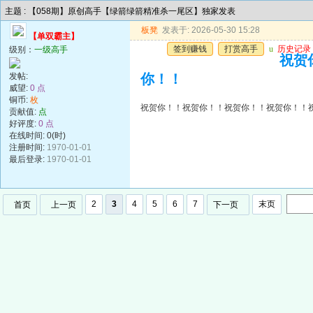
主题 : 【058期】原创高手【绿箭绿箭精准杀一尾区】独家发表
板凳
发表于: 2026-05-30 15:28
【单双霸主】
签到赚钱
打赏高手
u
历史记录
级别：
一级高手
祝贺
发帖:
你！！
威望:
0 点
铜币:
枚
祝贺你！！祝贺你！！祝贺你！！祝贺你！！
贡献值:
点
好评度:
0 点
在线时间: 0(时)
注册时间:
1970-01-01
最后登录:
1970-01-01
2
3
4
5
6
7
末页
首页
上一页
下一页