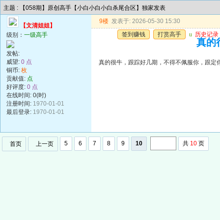
主题 : 【058期】原创高手【小白小白小白杀尾合区】独家发表
9楼
发表于: 2026-05-30 15:30
【文清姐姐】
签到赚钱
打赏高手
u
历史记录
级别：
一级高手
真的
发帖:
威望:
0 点
真的很牛，跟踪好几期，不得不佩服你，跟定
铜币:
枚
贡献值:
点
好评度:
0 点
在线时间: 0(时)
注册时间:
1970-01-01
最后登录:
1970-01-01
5
6
7
8
9
10
共
10
页
首页
上一页