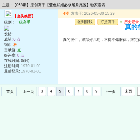
主题 : 【058期】原创高手【蓝色妖姬必杀尾杀尾区】独家发表
4楼
发表于: 2026-05-30 15:29
【改头换面】
签到赚钱
打赏高手
u
历史记录
级别：
一级高手
真的
发帖:
威望:
0 点
真的很牛，跟踪好几期，不得不佩服你，跟定
铜币:
枚
贡献值:
点
好评度:
0 点
在线时间: 0(时)
注册时间:
1970-01-01
最后登录:
1970-01-01
3
4
5
6
7
8
9
末页
首页
上一页
下一页