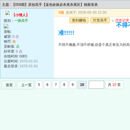
主题 : 【058期】原创高手【蓝色妖姬必杀尾杀尾区】独家发表
9楼
发表于: 2026-05-30 15:30
【小情人】
签到赚钱
打赏高手
u
历史记录
级别：
一级高手
不得
发帖:
准!!!!!
威望:
0 点
铜币:
枚
不得不佩服,不顶不舒服,你是个真正有实力的高手,
贡献值:
点
好评度:
0 点
在线时间: 0(时)
注册时间:
1970-01-01
最后登录:
1970-01-01
5
6
7
8
9
10
共
10
页
首页
上一页