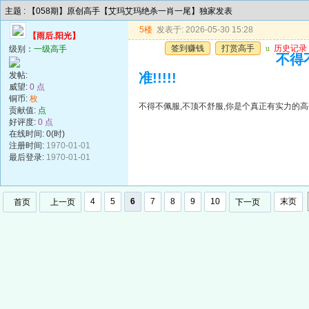
主题 : 【058期】原创高手【艾玛艾玛绝杀一肖一尾】独家发表
5楼
发表于: 2026-05-30 15:28
【雨后.阳光】
签到赚钱
打赏高手
u
历史记录
级别：
一级高手
不得
发帖:
准!!!!!
威望:
0 点
铜币:
枚
不得不佩服,不顶不舒服,你是个真正有实力的高手,
贡献值:
点
好评度:
0 点
在线时间: 0(时)
注册时间:
1970-01-01
最后登录:
1970-01-01
4
5
6
7
8
9
10
末页
首页
上一页
下一页