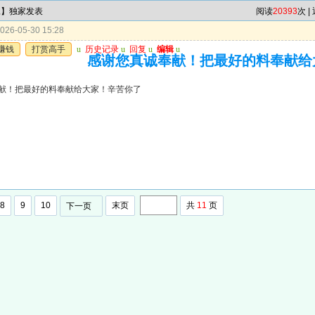
尾】独家发表
阅读
20393
次 |
26-05-30 15:28
赚钱
打赏高手
u
历史记录
u
回复
u
编辑
u
感谢您真诚奉献！把最好的料奉献给
献！把最好的料奉献给大家！辛苦你了
8
9
10
末页
共
11
页
下一页