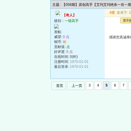
主题 : 【058期】原创高手【艾玛艾玛绝杀一肖一
4楼
发表于: 20
【奇人】
签到
级别：
一级高手
发帖:
威望:
0 点
感谢您真诚奉
铜币:
枚
贡献值:
点
好评度:
0 点
在线时间: 0(时)
注册时间:
1970-01-01
最后登录:
1970-01-01
3
4
5
6
7
首页
上一页