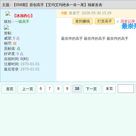
主题 : 【058期】原创高手【艾玛艾玛绝杀一肖一尾】独家发表
9楼
发表于: 2026-05-30 15:29
【冰冻的心】
签到赚钱
打赏高手
u
历史记录
级别：
一级高手
最崇
发帖:
威望:
0 点
最崇拜的高手 最崇拜的高手 最崇拜的高手
铜币:
枚
贡献值:
点
好评度:
0 点
在线时间: 0(时)
注册时间:
1970-01-01
最后登录:
1970-01-01
6
7
8
9
10
末页
首页
上一页
下一页