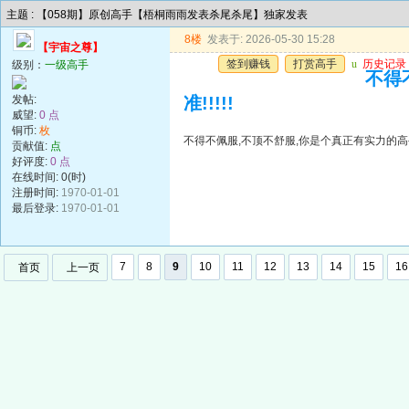
主题 : 【058期】原创高手【梧桐雨雨发表杀尾杀尾】独家发表
8楼
发表于: 2026-05-30 15:28
【宇宙之尊】
签到赚钱
打赏高手
u
历史记录
级别：
一级高手
不得
发帖:
准!!!!!
威望:
0 点
铜币:
枚
不得不佩服,不顶不舒服,你是个真正有实力的高手,
贡献值:
点
好评度:
0 点
在线时间: 0(时)
注册时间:
1970-01-01
最后登录:
1970-01-01
7
8
9
10
11
12
13
14
15
16
首页
上一页