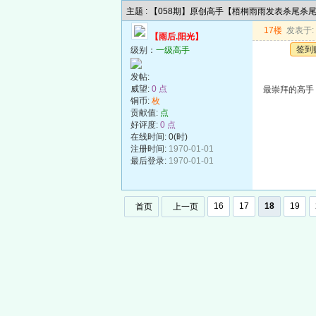
主题 : 【058期】原创高手【梧桐雨雨发表杀尾杀
17楼
发表于: 2
【雨后.阳光】
签到
级别：
一级高手
发帖:
威望:
0 点
最崇拜的高手
铜币:
枚
贡献值:
点
好评度:
0 点
在线时间: 0(时)
注册时间:
1970-01-01
最后登录:
1970-01-01
16
17
18
19
首页
上一页