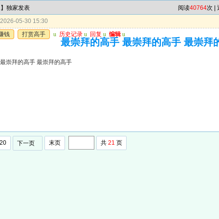
尾】独家发表
阅读
40764
次 |
026-05-30 15:30
赚钱
打赏高手
u
历史记录
u
回复
u
编辑
u
最崇拜的高手 最崇拜的高手 最崇拜
 最崇拜的高手 最崇拜的高手
20
末页
共
21
页
下一页