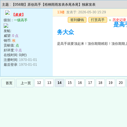
主题 : 【058期】原创高手【梧桐雨雨发表杀尾杀尾】独家发表
13楼
发表于: 2026-05-30 15:29
【皮皮】
签到赚钱
打赏高手
u
历史记录
级别：
一级高手
是高
发帖:
务大众
威望:
0 点
铜币:
枚
是高手就要顶起来！顶你期期精彩！顶你期期
贡献值:
点
好评度:
0 点
在线时间: 0(时)
注册时间:
1970-01-01
最后登录:
1970-01-01
12
13
14
15
16
17
18
19
20
首页
上一页