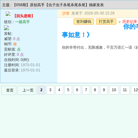
主题 : 【058期】原创高手【虫子虫子杀尾杀尾杀尾】独家发表
沙发
发表于: 2026-05-30 15:28
【回头是暗】
签到赚钱
打赏高手
u
历史记录
级别：
一级高手
你的
发帖:
事如意！》
威望:
0 点
铜币:
枚
你的辛劳付出，无限感激，千言万语汇一语《
贡献值:
点
好评度:
0 点
在线时间: 0(时)
注册时间:
1970-01-01
最后登录:
1970-01-01
2
3
4
5
6
7
8
9
10
11
12
首页
上一页