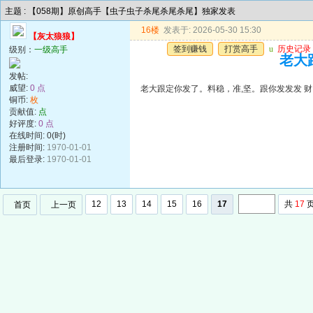
主题 : 【058期】原创高手【虫子虫子杀尾杀尾杀尾】独家发表
16楼
发表于: 2026-05-30 15:30
【灰太狼狼】
签到赚钱
打赏高手
u
历史记录
级别：
一级高手
老大
发帖:
威望:
0 点
老大跟定你发了。料稳，准,坚。跟你发发发 财
铜币:
枚
贡献值:
点
好评度:
0 点
在线时间: 0(时)
注册时间:
1970-01-01
最后登录:
1970-01-01
12
13
14
15
16
17
共
17
首页
上一页