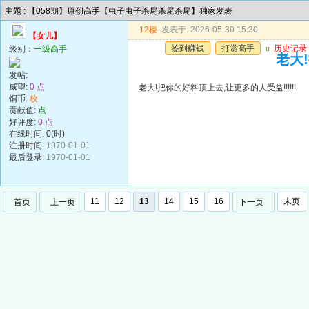
主题 : 【058期】原创高手【虫子虫子杀尾杀尾杀尾】独家发表
12楼
发表于: 2026-05-30 15:30
【女儿】
签到赚钱
打赏高手
u
历史记录
级别：
一级高手
老大!
发帖:
威望:
0 点
老大!把你的好料顶上去,让更多的人受益!!!!!!
铜币:
枚
贡献值:
点
好评度:
0 点
在线时间: 0(时)
注册时间:
1970-01-01
最后登录:
1970-01-01
11
12
13
14
15
16
末页
首页
上一页
下一页