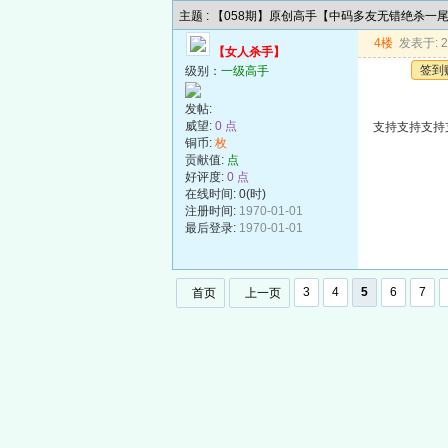
主题 : 【058期】原创高手【中码多友无错绝杀一
4楼
发表于: 20
【女人杀手】
签到
级别：
一级高手
发帖:
威望:
0 点
支持支持支持
铜币:
枚
贡献值:
点
好评度:
0 点
在线时间: 0(时)
注册时间:
1970-01-01
最后登录:
1970-01-01
3
4
5
6
7
首页
上一页