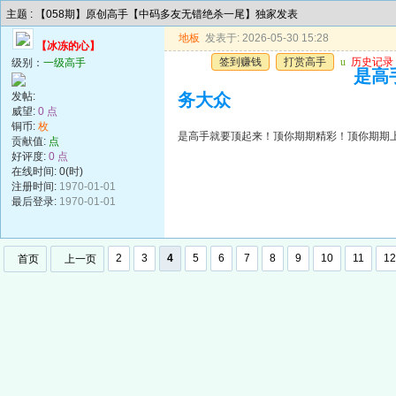
主题 : 【058期】原创高手【中码多友无错绝杀一尾】独家发表
地板
发表于: 2026-05-30 15:28
【冰冻的心】
签到赚钱
打赏高手
u
历史记录
级别：
一级高手
是高
发帖:
务大众
威望:
0 点
铜币:
枚
是高手就要顶起来！顶你期期精彩！顶你期期
贡献值:
点
好评度:
0 点
在线时间: 0(时)
注册时间:
1970-01-01
最后登录:
1970-01-01
2
3
4
5
6
7
8
9
10
11
12
首页
上一页