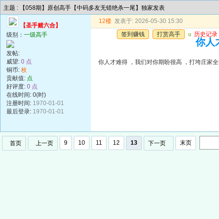
主题 : 【058期】原创高手【中码多友无错绝杀一尾】独家发表
12楼
发表于: 2026-05-30 15:30
【圣手赌六合】
签到赚钱
打赏高手
u
历史记录
级别：
一级高手
你人
发帖:
威望:
0 点
你人才难得 ，我们对你期盼很高 ，打垮庄家
铜币:
枚
贡献值:
点
好评度:
0 点
在线时间: 0(时)
注册时间:
1970-01-01
最后登录:
1970-01-01
9
10
11
12
13
末页
首页
上一页
下一页