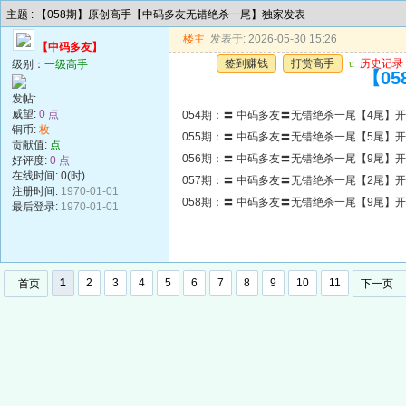
主题 : 【058期】原创高手【中码多友无错绝杀一尾】独家发表
楼主
发表于: 2026-05-30 15:26
【中码多友】
签到赚钱
打赏高手
u
历史记录
级别：
一级高手
【0
发帖:
威望:
0 点
054期：〓 中码多友〓无错绝杀一尾【4尾】开
铜币:
枚
055期：〓 中码多友〓无错绝杀一尾【5尾】开
贡献值:
点
056期：〓 中码多友〓无错绝杀一尾【9尾】开
好评度:
0 点
在线时间: 0(时)
057期：〓 中码多友〓无错绝杀一尾【2尾】开
注册时间:
1970-01-01
058期：〓 中码多友〓无错绝杀一尾【9尾】开
最后登录:
1970-01-01
1
2
3
4
5
6
7
8
9
10
11
首页
下一页