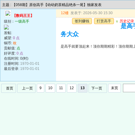
主题 : 【058期】原创高手【幼幼奶茶精品绝杀一尾】独家发表
12楼
发表于: 2026-05-30 15:30
【数码王王】
签到赚钱
打赏高手
u
历史记录
级别：
一级高手
是高
发帖:
务大众
威望:
0 点
铜币:
枚
是高手就要顶起来！顶你期期精彩！顶你期期
贡献值:
点
好评度:
0 点
在线时间: 0(时)
注册时间:
1970-01-01
最后登录:
1970-01-01
9
10
11
12
13
末页
首页
上一页
下一页