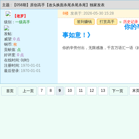
主题 : 【058期】原创高手【改头换面杀尾杀尾杀尾】独家发表
8楼
发表于: 2026-05-30 15:28
【老罗】
签到赚钱
打赏高手
u
历史记录
级别：
一级高手
你的
发帖:
事如意！》
威望:
0 点
铜币:
枚
你的辛劳付出，无限感激，千言万语汇一语《
贡献值:
点
好评度:
0 点
在线时间: 0(时)
注册时间:
1970-01-01
最后登录:
1970-01-01
7
8
9
10
11
12
13
末
首页
上一页
下一页