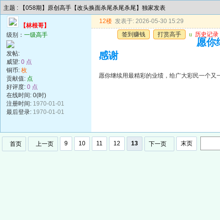
主题 : 【058期】原创高手【改头换面杀尾杀尾杀尾】独家发表
12楼
发表于: 2026-05-30 15:29
【林根哥】
签到赚钱
打赏高手
u
历史记录
级别：
一级高手
愿你
发帖:
感谢
威望:
0 点
铜币:
枚
愿你继续用最精彩的业绩，给广大彩民一个又
贡献值:
点
好评度:
0 点
在线时间: 0(时)
注册时间:
1970-01-01
最后登录:
1970-01-01
9
10
11
12
13
末页
首页
上一页
下一页