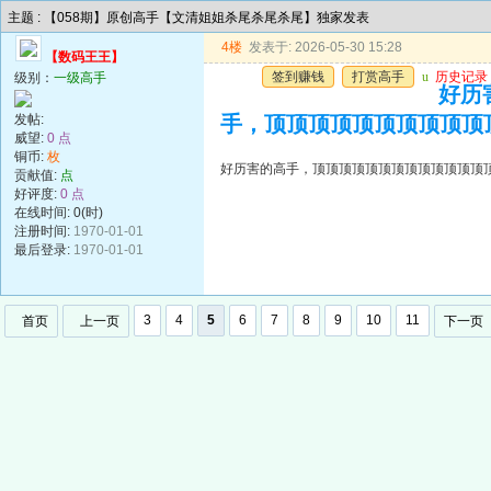
主题 : 【058期】原创高手【文清姐姐杀尾杀尾杀尾】独家发表
4楼
发表于: 2026-05-30 15:28
【数码王王】
签到赚钱
打赏高手
u
历史记录
级别：
一级高手
好历
发帖:
手，顶顶顶顶顶顶顶顶顶顶
威望:
0 点
铜币:
枚
好历害的高手，顶顶顶顶顶顶顶顶顶顶顶顶顶
贡献值:
点
好评度:
0 点
在线时间: 0(时)
注册时间:
1970-01-01
最后登录:
1970-01-01
3
4
5
6
7
8
9
10
11
首页
上一页
下一页