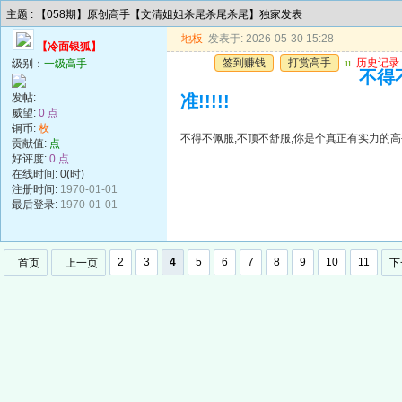
主题 : 【058期】原创高手【文清姐姐杀尾杀尾杀尾】独家发表
地板
发表于: 2026-05-30 15:28
【冷面银狐】
签到赚钱
打赏高手
u
历史记录
级别：
一级高手
不得
发帖:
准!!!!!
威望:
0 点
铜币:
枚
不得不佩服,不顶不舒服,你是个真正有实力的高手,
贡献值:
点
好评度:
0 点
在线时间: 0(时)
注册时间:
1970-01-01
最后登录:
1970-01-01
2
3
4
5
6
7
8
9
10
11
首页
上一页
下