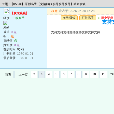
主题 : 【058期】原创高手【文清姐姐杀尾杀尾杀尾】独家发表
板凳
发表于: 2026-05-30 15:28
【灰太狼狼】
签到赚钱
打赏高手
u
历史记录
级别：
一级高手
支持
发帖:
威望:
0 点
支持支持支持支持支持支持支持支持
铜币:
枚
贡献值:
点
好评度:
0 点
在线时间: 0(时)
注册时间:
1970-01-01
最后登录:
1970-01-01
2
3
4
5
6
7
8
9
10
11
首页
上一页
下