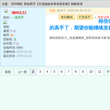
主题 : 【058期】原创高手【文清姐姐杀尾杀尾杀尾】独家发表
沙发
发表于: 2026-05-30 15:27
【数码王王】
签到赚钱
打赏高手
u
历史记录
级别：
一级高手
相信
发帖:
的高手了．期望你能继续发
威望:
0 点
铜币:
枚
相信你的实力,_你是最棒的_彩民有你发大财
贡献值:
点
好评度:
0 点
在线时间: 0(时)
注册时间:
1970-01-01
最后登录:
1970-01-01
2
3
4
5
6
7
8
9
10
11
首页
上一页
下